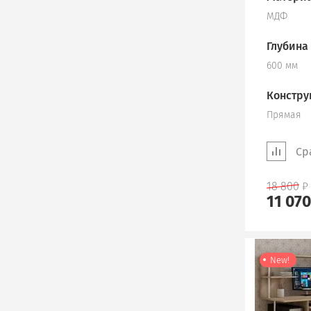
МДФ
Глубина
600 мм
Констру
Прямая
Ср
18 800
11 07
New!