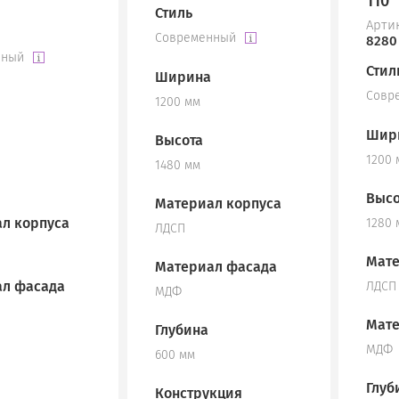
110
Стиль
Арти
Современный
8280
нный
Стил
Ширина
Совр
1200 мм
Шир
Высота
1200 
1480 мм
Высо
Материал корпуса
л корпуса
1280 
ЛДСП
Мате
Материал фасада
л фасада
ЛДСП
МДФ
Мате
Глубина
МДФ
600 мм
Глуб
Конструкция