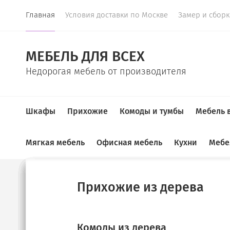
Главная
Условия доставки по Москве
Замер и сбор
МЕБЕЛЬ ДЛЯ ВСЕХ
Недорогая мебель от производителя
Шкафы
Прихожие
Комоды и тумбы
Мебель 
Мягкая мебель
Офисная мебель
Кухни
Мебе
Главная
Высокие компьютерные столы
Купе
Прихожие
Комоды
ТВ-тумбы
Спальные гарнитуры
Детские
Детские диваны
Шкафы для документов
Кухонные гарнитуры
Прихожие из дерева
ВЫСОКИЕ КОМПЬЮТЕРНЫЕ С
Угловые прихожие
Тумбы под ТВ
Шкафы для книг
Диваны в детскую
Угловые диваны
Диваны на кухню
Комоды из дерева