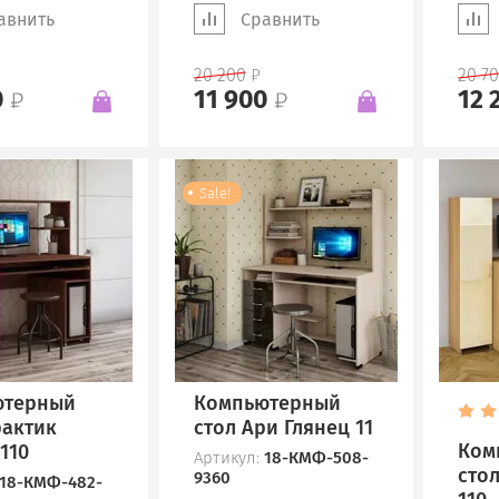
авнить
Сравнить
20 200
20 7
0
11 900
12 
Sale!
ютерный
Компьютерный
рактик
стол Ари Глянец 11
Ком
110
Артикул:
18-КМФ-508-
сто
9360
18-КМФ-482-