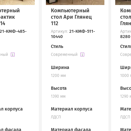
ютерный
Компьютерный
Ком
рактик
стол Ари Глянец
сто
14
112
Глян
21-КМФ-485-
Артикул:
21-КМФ-511-
Арти
10440
8280
Стиль
Стил
нный
Современный
Совр
Ширина
Шир
1200 мм
1000
Высота
Высо
1390 мм
1290 
л корпуса
Материал корпуса
Мате
ЛДСП
ЛДСП
л фасада
Материал фасада
Мате