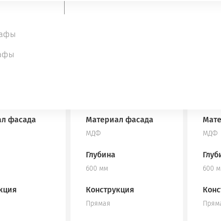
Ширина
Шир
760 мм
1000
кафы
Высота
Высо
афы
1530 мм
1450 
л корпуса
Материал корпуса
Мате
ЛДСП
ЛДСП
л фасада
Материал фасада
Мате
МДФ
МДФ
Глубина
Глуб
600 мм
600 
кция
Конструкция
Конс
Прямая
Прям