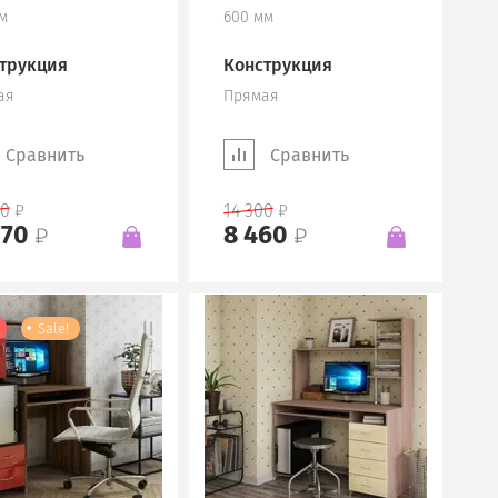
м
600 мм
трукция
Конструкция
ая
Прямая
Сравнить
Сравнить
00
14 300
170
8 460
Sale!