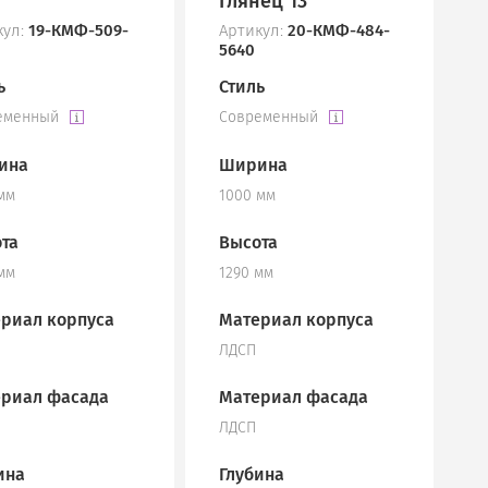
Глянец 13
кул:
19-КМФ-509-
Артикул:
20-КМФ-484-
5640
ь
Стиль
еменный
Современный
ина
Ширина
мм
1000 мм
та
Высота
мм
1290 мм
риал корпуса
Материал корпуса
ЛДСП
риал фасада
Материал фасада
ЛДСП
ина
Глубина