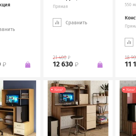
кция
550 м
Прямая
Конс
Сравнить
Прям
авнить
21 400
18 9
0
12 630
11 
New!
New!