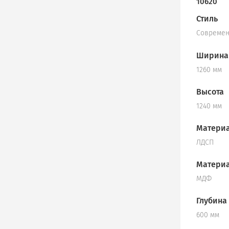
10620
Стиль
Совреме
Ширина
1260 мм
Высота
1240 мм
Материа
ЛДСП
Материа
МДФ
Глубина
600 мм