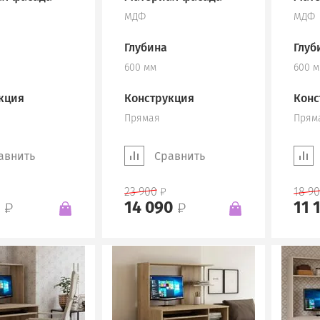
МДФ
МДФ
Глубина
Глуб
600 мм
600 
кция
Конструкция
Конс
Прямая
Прям
авнить
Сравнить
23 900
18 9
0
14 090
11 