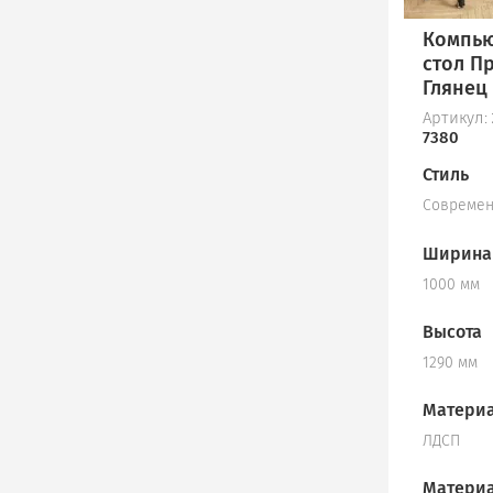
Компь
стол П
Глянец 
Артикул:
7380
Стиль
Совреме
Ширина
1000 мм
Высота
1290 мм
Материа
ЛДСП
Материа