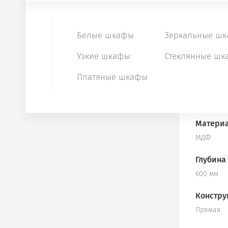
Ширина
КУХНИ
1330 мм
Белые шкафы
Зеркальные ш
МЕБЕЛЬ ИЗ МАССИВА
Высота
Узкие шкафы
Стеклянные шк
750 мм
Платяные шкафы
Материа
ЛДСП
Материа
МДФ
Глубина
600 мм
Констру
Прямая