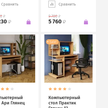
Сравнить
Сравнить
00
9 700
230
5 760
Sale!
пьютерный
Компьютерный
л Ари Глянец
стол Практик