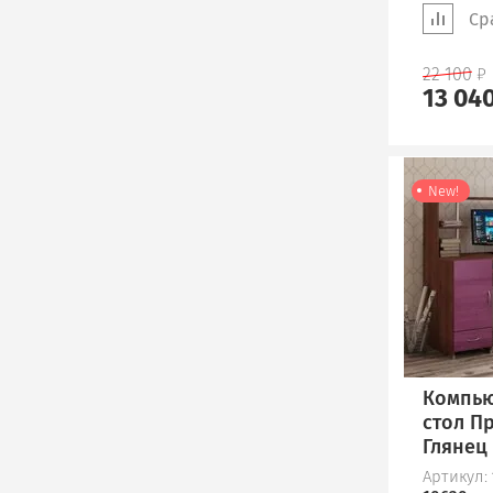
Ср
22 100
13 04
New!
Компь
стол П
Глянец 
Артикул: