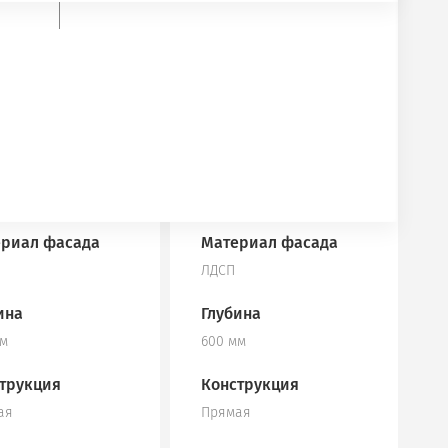
ина
Ширина
 мм
800 мм
та
Высота
мм
1755 мм
риал корпуса
Материал корпуса
ЛДСП
риал фасада
Материал фасада
ЛДСП
ина
Глубина
мм
600 мм
трукция
Конструкция
ая
Прямая