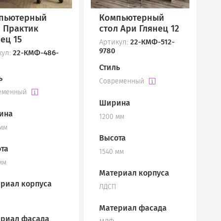
пьютерный
Компьютерный
л Практик
стол Ари Глянец 12
ец 15
Артикул:
22-КМФ-512-
9780
кул:
22-КМФ-486-
Стиль
ь
Современный
еменный
Ширина
ина
1200 мм
 мм
Высота
та
1540 мм
мм
Материал корпуса
риал корпуса
ЛДСП
Материал фасада
риал фасада