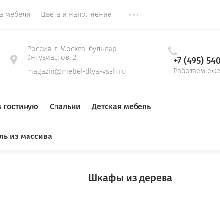
ка мебели
Цвета и наполнение
Россия, г. Москва, бульвар
Энтузиастов, 2.
+7 (495) 54
Работаем еже
magazin@mebel-dlya-vseh.ru
в гостиную
Спальни
Детская мебель
ль из массива
Гардеробные
До 1,5 м
Тумбы для обуви
Стенки
Кровати
Кровати в детскую
Прямые диваны
Столы
Столы на кухню
Шкафы из дерева
ТОЛЫ
Детские кровати
компьютерные
Мягкие кровати
письменные