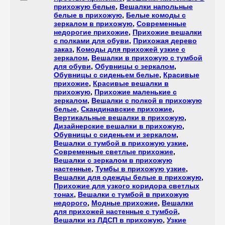
прихожую белые
,
Вешалки напольные
белые в прихожую
,
Белые комоды с
зеркалом в прихожую
,
Современные
недорогие прихожие
,
Прихожие вешалки
с полками для обуви
,
Прихожая дерево
заказ
,
Комоды для прихожей узкие с
зеркалом
,
Вешалки в прихожую с тумбой
для обуви
,
Обувницы с зеркалом
,
Обувницы с сиденьем белые
,
Красивые
прихожие
,
Красивые вешалки в
прихожую
,
Прихожие маленькие с
зеркалом
,
Вешалки с полкой в прихожую
белые
,
Скандинавские прихожие
,
Вертикальные вешалки в прихожую
,
Дизайнерские вешалки в прихожую
,
Обувницы с сиденьем и зеркалом
,
Вешалки с тумбой в прихожую узкие
,
Современные светлые прихожие
,
Вешалки с зеркалом в прихожую
настенные
,
Тумбы в прихожую узкие
,
Вешалки для одежды белые в прихожую
,
Прихожие для узкого коридора светлых
тонах
,
Вешалки с тумбой в прихожую
недорого
,
Модные прихожие
,
Вешалки
для прихожей настенные с тумбой
,
Вешалки из ЛДСП в прихожую
,
Узкие