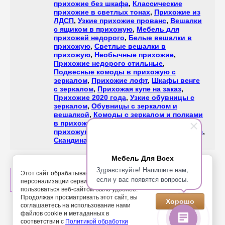
прихожие без шкафа
,
Классические
прихожие в светлых тонах
,
Прихожие из
ЛДСП
,
Узкие прихожие прованс
,
Вешалки
с ящиком в прихожую
,
Мебель для
прихожей недорого
,
Белые вешалки в
прихожую
,
Светлые вешалки в
прихожую
,
Необычные прихожие
,
Прихожие недорого стильные
,
Подвесные комоды в прихожую с
зеркалом
,
Прихожие лофт
,
Шкафы венге
с зеркалом
,
Прихожая купе на заказ
,
Прихожие 2020 года
,
Узкие обувницы с
зеркалом
,
Обувницы с зеркалом и
вешалкой
,
Комоды с зеркалом и полками
в прихожую
,
Вешалки с зеркалом в
прихожую
,
Современные узкие прихожие
,
Скандинавские вешалки в прихожую
Мебель Для Всех
Здравствуйте! Напишите нам,
Этот сайт обрабатывает Cookies с целью
если у вас появятся вопросы.
НАЗАД
персонализации сервисов и чтобы
пользоваться веб-сайтом было удобнее.
Продолжая просматривать этот сайт, вы
Хорошо
соглашаетесь на использование нами
файлов cookie и метаданных в
соответствии с
Политикой обработки