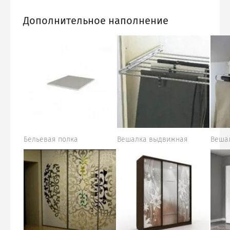
Дополнительное наполнение
Бельевая полка
Вешалка выдвижная
Веша