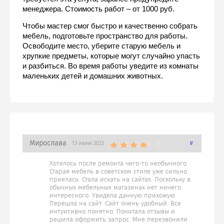
менеджера. Стоимость работ – от 1000 руб.
Чтобы мастер смог быстро и качественно собрать 
мебель, подготовьте пространство для работы. 
Освободите место, уберите старую мебель и 
хрупкие предметы, которые могут случайно упасть 
и разбиться. Во время работы уведите из комнаты 
маленьких детей и домашних животных.
Мирослава
13 июня 2023
#
Хотелось после ремонта чего-то необычного.
Старая мебель в советском стиле уже сильно
приелась. Стала искать на сайтах. Поскольку в
обычных мебельных магазинах нет ничего
интересного. Увидела данную прихожую.
Перешла на сайт. Сайт очень удобный. Все
интуитивно понятно. Почитала отзывы и
решила оформить запрос. Мне перезвонили