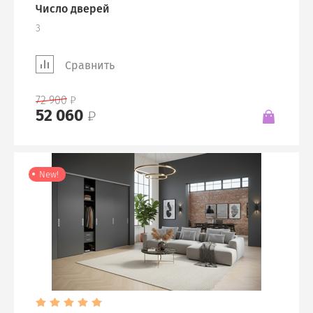
Число дверей
3
Сравнить
72 900
52 060
New!