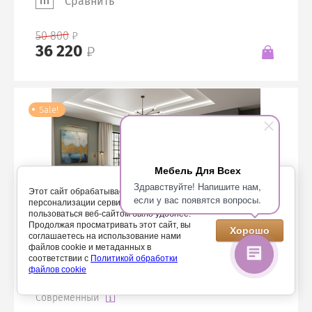
Сравнить
50 800
36 220
Sale!
Мебель Для Всех
Здравствуйте! Напишите нам,
Этот сайт обрабатывает Cookies с целью
если у вас появятся вопросы.
персонализации сервисов и чтобы
пользоваться веб-сайтом было удобнее.
Продолжая просматривать этот сайт, вы
Хорошо
Двери-купе Бирск
соглашаетесь на использование нами
файлов cookie и метаданных в
Артикул:
50-МДВс-1447-0
соответствии с
Политикой обработки
файлов cookie
Стиль
Современный