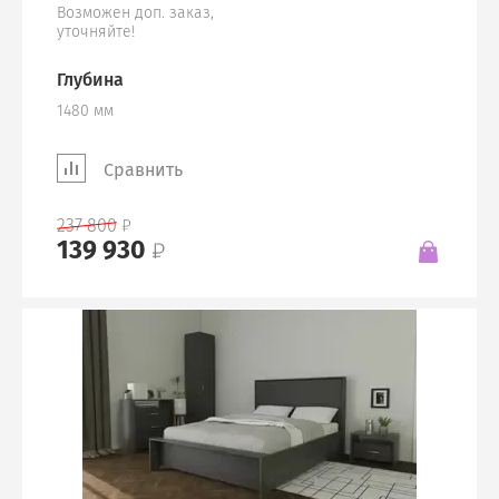
Возможен доп. заказ,
уточняйте!
Глубина
1480 мм
Сравнить
237 800
139 930