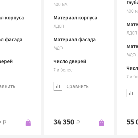
Глуб
400 мм
400 
л корпуса
Материал корпуса
Мате
ЛДСП
ЛДСП
л фасада
Материал фасада
Мате
МДФ
МДФ
верей
Число дверей
Числ
7 и более
7 и б
авнить
Сравнить
0
34 350
55 