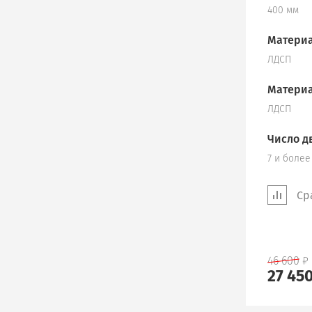
400 мм
Материа
ЛДСП
Материа
ЛДСП
Число д
7 и более
Ср
46 600
27 45