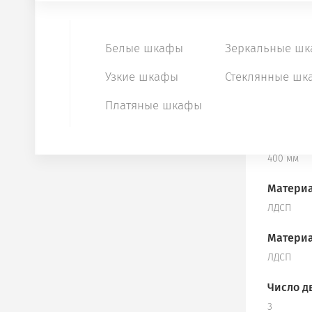
Совреме
КУХНИ
Ширина
Белые шкафы
Зеркальные ш
1400 мм
МЕБЕЛЬ ИЗ МАССИВА
Узкие шкафы
Стеклянные шк
Высота
Платяные шкафы
1900 мм
Глубина
400 мм
Материа
ЛДСП
Материа
ЛДСП
Число д
3