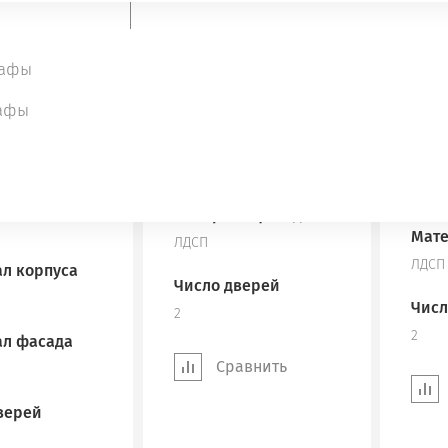
Высота
нный
Высо
1900 мм
1900 
кафы
Глубина
Глуб
400 мм
афы
400 
Материал корпуса
Мате
ЛДСП
ЛДСП
Материал фасада
Мате
ЛДСП
ЛДСП
л корпуса
Число дверей
Числ
2
2
л фасада
Сравнить
верей