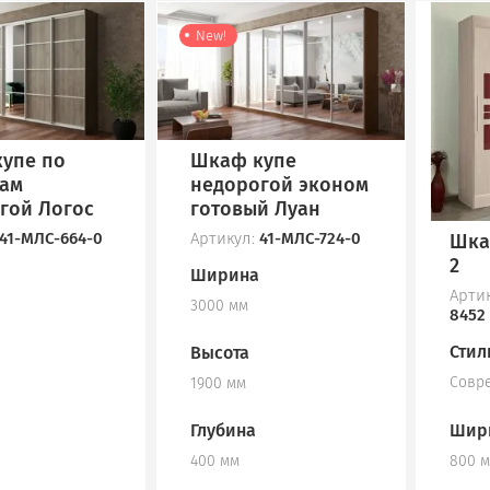
New!
упе по
Шкаф купе
ам
недорогой эконом
гой Логос
готовый Луан
41-МЛС-664-0
Артикул:
41-МЛС-724-0
Шка
2
Ширина
Арти
3000 мм
8452
Стил
Высота
Совр
1900 мм
Шир
Глубина
800 
400 мм