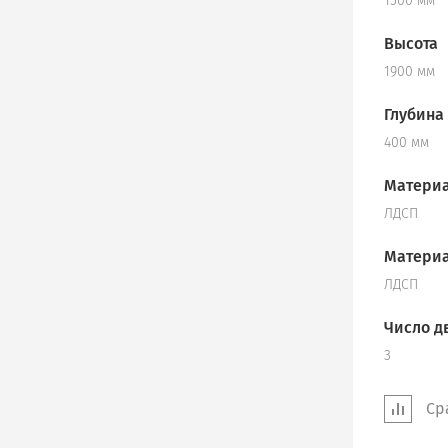
1500 мм
Высота
1900 мм
Глубина
400 мм
Материа
ЛДСП
Материа
ЛДСП
Число д
3
Ср