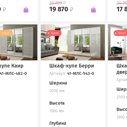
33 700
30 2
0
19 870
17 
Sale!
New!
New!
упе Каир
Шкаф-купе Берри
Шка
две
41-МЛС-482-0
Артикул:
41-МЛС-543-0
Арти
Ширина
Шир
2000 мм
2500
Высота
Высо
1900 мм
1900 
Глубина