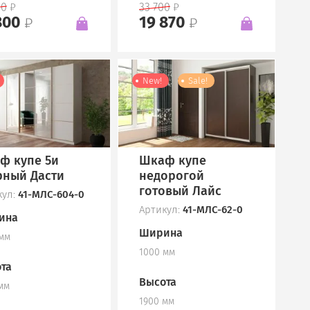
00
33 700
800
19 870
New!
Sale!
ф купе 5и
Шкаф купе
рный Дасти
недорогой
готовый Лайс
кул:
41-МЛС-604-0
Артикул:
41-МЛС-62-0
ина
Ширина
 мм
1000 мм
та
Высота
мм
1900 мм