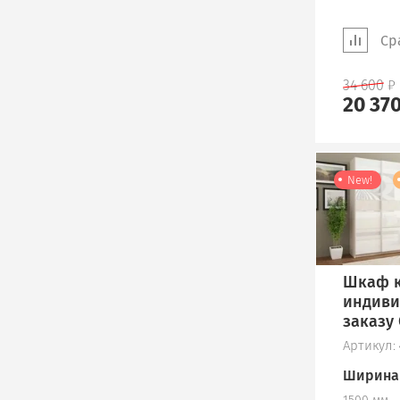
Ср
34 600
20 37
New!
Шкаф к
индиви
заказу
Артикул:
Ширина