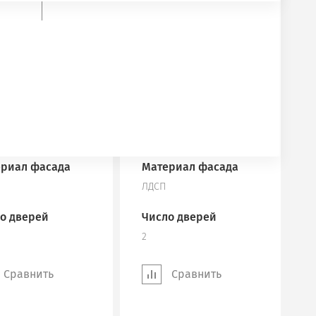
та
Высота
мм
1900 мм
ина
Глубина
мм
400 мм
риал корпуса
Материал корпуса
ЛДСП
риал фасада
Материал фасада
ЛДСП
о дверей
Число дверей
2
Сравнить
Сравнить