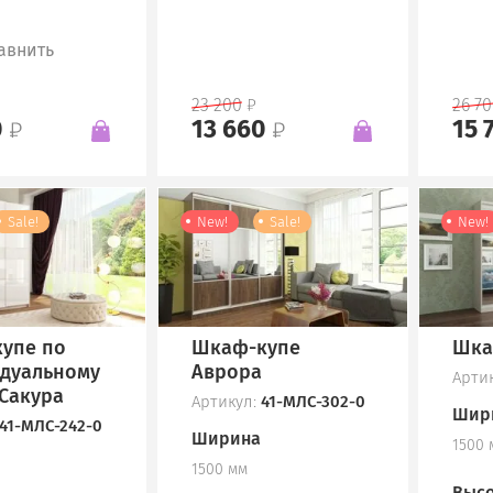
авнить
23 200
26 7
0
13 660
15 
Sale!
New!
Sale!
New!
упе по
Шкаф-купе
Шка
дуальному
Аврора
Арти
 Сакура
Артикул:
41-МЛС-302-0
Шир
41-МЛС-242-0
Ширина
1500 
1500 мм
Высо