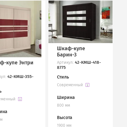
Шкаф-купе
Барин-3
ф-купе Энтри
Артикул:
42-КМШ-418-
8775
кул:
42-КМШ-355-
Стиль
Современный
ь
Ширина
еменный
800 мм
ина
Высота
мм
1900 мм