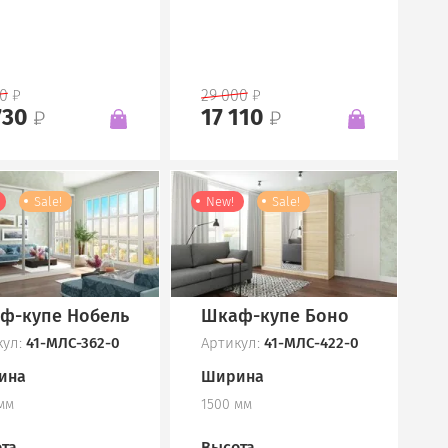
00
29 000
730
17 110
Sale!
New!
Sale!
ф-купе Нобель
Шкаф-купе Боно
кул:
41-МЛС-362-0
Артикул:
41-МЛС-422-0
ина
Ширина
мм
1500 мм
та
Высота