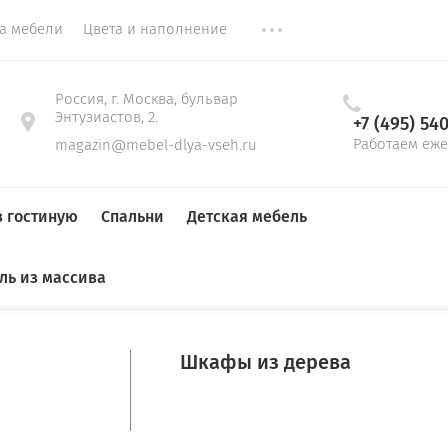
ка мебели
Цвета и наполнение
Россия, г. Москва, бульвар
Энтузиастов, 2.
+7 (495) 54
Работаем еже
magazin@mebel-dlya-vseh.ru
в гостиную
Спальни
Детская мебель
ль из массива
Гардеробные
До 1,5 м
Тумбы для обуви
Стенки
Кровати
Кровати в детскую
Прямые диваны
Столы
Столы на кухню
Шкафы из дерева
ННЫЕ
Детские кровати
компьютерные
Мягкие кровати
письменные