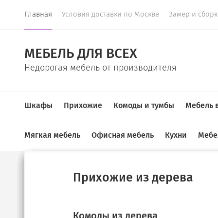
Главная
Условия доставки по Москве
Замер и сбор
МЕБЕЛЬ ДЛЯ ВСЕХ
Недорогая мебель от производителя
Шкафы
Прихожие
Комоды и тумбы
Мебель 
Мягкая мебель
Офисная мебель
Кухни
Мебе
Главная
Шкафы купе комбинированные
Купе
Прихожие
Комоды
ТВ-тумбы
Спальные гарнитуры
Детские
Детские диваны
Шкафы для документов
Кухонные гарнитуры
Прихожие из дерева
ШКАФЫ КУПЕ КОМБИНИРОВА
Угловые прихожие
Тумбы под ТВ
Шкафы для книг
Диваны в детскую
Угловые диваны
Диваны на кухню
Комоды из дерева