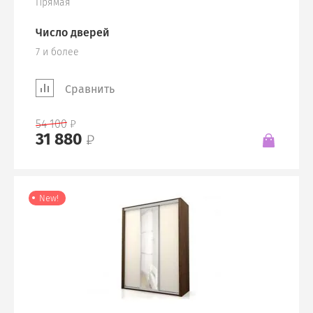
Прямая
Число дверей
7 и более
Сравнить
54 100
31 880
New!