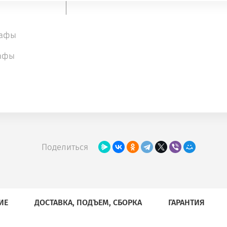
Цвета ЛДСП
Бук
(стандарт)
кафы
Цвета ЛДСП
Ясень патина
афы
(дополнительные)
Конструкция
Прямая
Цвет массива
Поделиться
ИЕ
ДОСТАВКА, ПОДЪЕМ, СБОРКА
ГАРАНТИЯ