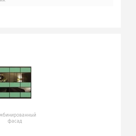
мм.
мбинированный
фасад