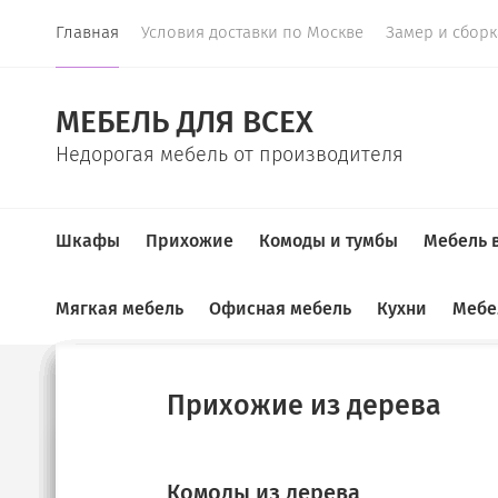
Главная
Условия доставки по Москве
Замер и сбор
МЕБЕЛЬ ДЛЯ ВСЕХ
Недорогая мебель от производителя
Шкафы
Прихожие
Комоды и тумбы
Мебель 
Мягкая мебель
Офисная мебель
Кухни
Мебе
Главная
  /  
Детская мебель
  /  
Стол письменный Кетлин 122
Купе
Прихожие
Комоды
ТВ-тумбы
Спальные гарнитуры
Детские
Детские диваны
Шкафы для документов
Кухонные гарнитуры
Прихожие из дерева
Угловые прихожие
Тумбы под ТВ
Шкафы для книг
Диваны в детскую
Угловые диваны
Диваны на кухню
Комоды из дерева