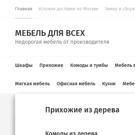
Главная
Условия доставки по Москве
Замер и сбор
МЕБЕЛЬ ДЛЯ ВСЕХ
Недорогая мебель от производителя
Шкафы
Прихожие
Комоды и тумбы
Мебель 
Мягкая мебель
Офисная мебель
Кухни
Мебе
Главная
  /  
Шкафы
  /  
Шкаф распашной на балкон Ириста
Купе
Прихожие
Комоды
ТВ-тумбы
Спальные гарнитуры
Детские
Детские диваны
Шкафы для документов
Кухонные гарнитуры
Прихожие из дерева
Sale!
Угловые прихожие
Тумбы под ТВ
Шкафы для книг
Диваны в детскую
Угловые диваны
Диваны на кухню
Комоды из дерева