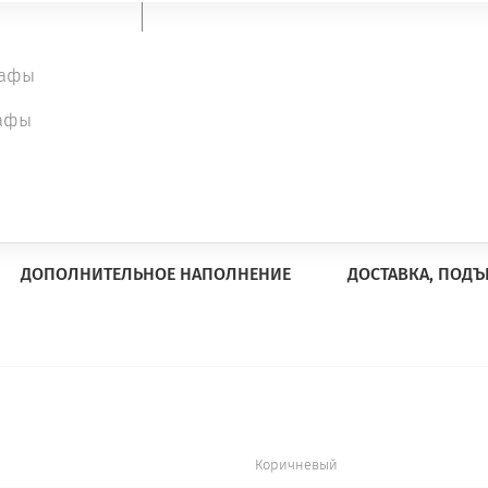
Цвет массива
Число дверей
3
кафы
афы
Поделиться
ДОПОЛНИТЕЛЬНОЕ НАПОЛНЕНИЕ
ДОСТАВКА, ПОДЪ
Коричневый