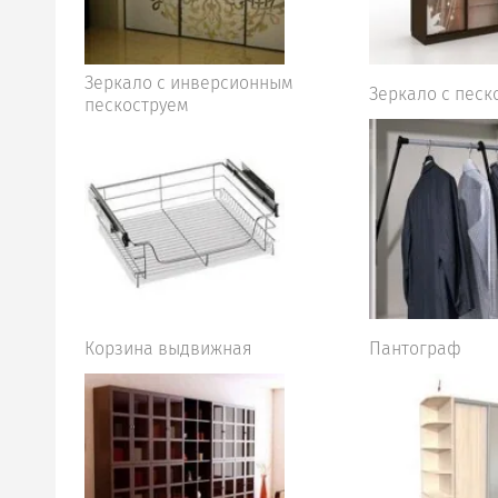
Зеркало с инверсионным
Зеркало с песк
пескоструем
Корзина выдвижная
Пантограф