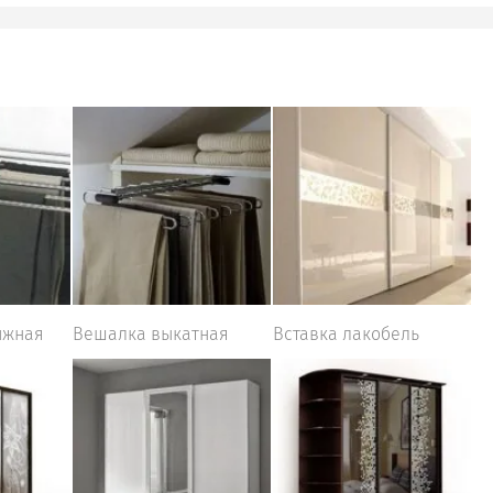
ижная
Вешалка выкатная
Вставка лакобель