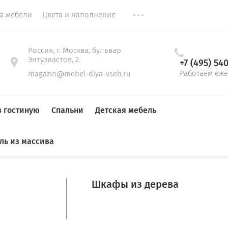
ка мебели
Цвета и наполнение
Россия, г. Москва, бульвар
Энтузиастов, 2.
+7 (495) 54
Работаем еже
magazin@mebel-dlya-vseh.ru
в гостиную
Спальни
Детская мебель
ль из массива
Гардеробные
До 1,5 м
Тумбы для обуви
Стенки
Кровати
Кровати в детскую
Прямые диваны
Столы
Столы на кухню
Шкафы из дерева
Шкаф распашной на балкон
Детские кровати
компьютерные
Мягкие кровати
письменные
19 
27 200
Цена