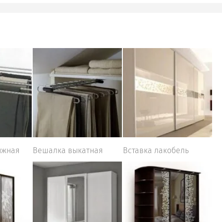
ижная
Вешалка выкатная
Вставка лакобель