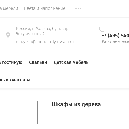
ка мебели
Цвета и наполнение
Россия, г. Москва, бульвар
Энтузиастов, 2.
+7 (495) 54
Работаем еже
magazin@mebel-dlya-vseh.ru
в гостиную
Спальни
Детская мебель
ль из массива
Гардеробные
До 1,5 м
Тумбы для обуви
Стенки
Кровати
Кровати в детскую
Прямые диваны
Столы
Столы на кухню
Шкафы из дерева
Шкаф распашной на балкон
Детские кровати
компьютерные
Мягкие кровати
письменные
27 
38 400
Цена