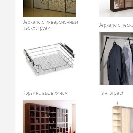
Зеркало с инверсионным
Зеркало с песк
пескоструем
Корзина выдвижная
Пантограф