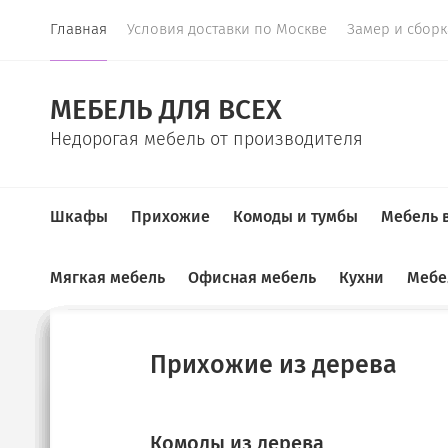
Главная
Условия доставки по Москве
Замер и сбор
МЕБЕЛЬ ДЛЯ ВСЕХ
Недорогая мебель от производителя
Шкафы
Прихожие
Комоды и тумбы
Мебель 
Мягкая мебель
Офисная мебель
Кухни
Мебе
Главная
  /  
Шкафы
  /  
Шкаф распашной на балкон Аметист
Купе
Прихожие
Комоды
ТВ-тумбы
Спальные гарнитуры
Детские
Детские диваны
Шкафы для документов
Кухонные гарнитуры
Прихожие из дерева
New!
Угловые прихожие
Тумбы под ТВ
Шкафы для книг
Диваны в детскую
Угловые диваны
Диваны на кухню
Комоды из дерева