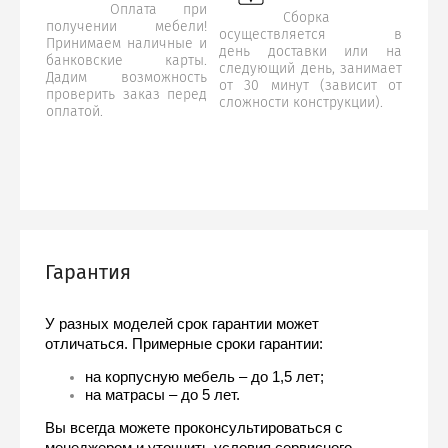
Оплата при
Сборка
получении мебели!
осуществляется в
Принимаем наличные и
день доставки или на
банковские карты.
следующий день, занимает
Дадим возможность
от 30 минут (зависит от
проверить заказ перед
сложности конструкции).
оплатой.
Гарантия
У разных моделей срок гарантии может 
отличаться. Примерные сроки гарантии:
на корпусную мебель – до 1,5 лет;
на матрасы – до 5 лет.
Вы всегда можете проконсультироваться с 
менеджером и уточнить условия сервисного 