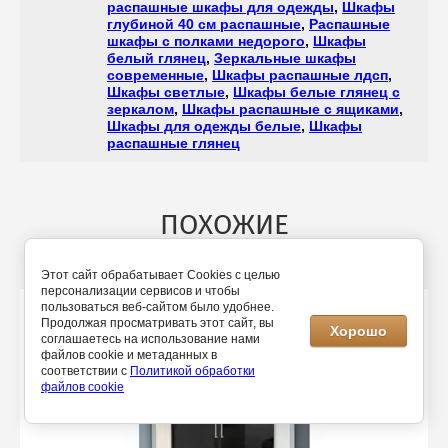
распашные шкафы для одежды
,
Шкафы
глубиной 40 см распашные
,
Распашные
шкафы с полками недорого
,
Шкафы
белый глянец
,
Зеркальные шкафы
современные
,
Шкафы распашные лдсп
,
Шкафы светлые
,
Шкафы белые глянец с
зеркалом
,
Шкафы распашные с ящиками
,
Шкафы для одежды белые
,
Шкафы
распашные глянец
ПОХОЖИЕ
Этот сайт обрабатывает Cookies с целью
персонализации сервисов и чтобы
пользоваться веб-сайтом было удобнее.
Продолжая просматривать этот сайт, вы
Хорошо
соглашаетесь на использование нами
файлов cookie и метаданных в
соответствии с
Политикой обработки
файлов cookie