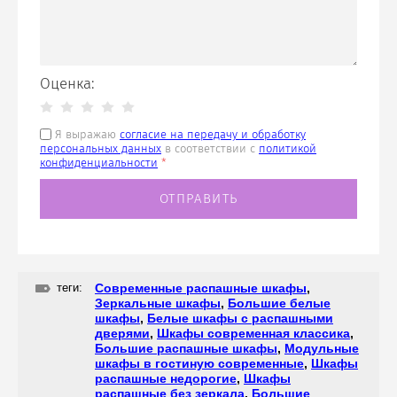
Оценка:
Я выражаю
согласие на передачу и обработку
персональных данных
в соответствии с
политикой
конфиденциальности
*
теги:
Современные распашные шкафы
,
Зеркальные шкафы
,
Большие белые
шкафы
,
Белые шкафы с распашными
дверями
,
Шкафы современная классика
,
Большие распашные шкафы
,
Модульные
шкафы в гостиную современные
,
Шкафы
распашные недорогие
,
Шкафы
распашные без зеркала
,
Большие