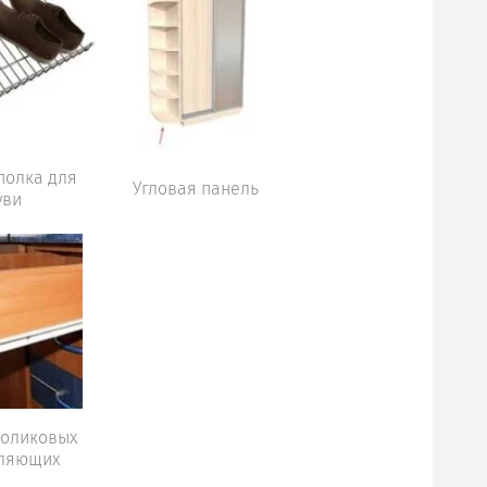
полка для
Угловая панель
уви
роликовых
ляющих