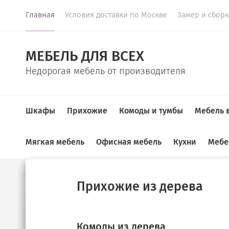
Главная
Условия доставки по Москве
Замер и сбор
МЕБЕЛЬ ДЛЯ ВСЕХ
Недорогая мебель от производителя
Шкафы
Прихожие
Комоды и тумбы
Мебель 
Мягкая мебель
Офисная мебель
Кухни
Мебе
Главная
  /  
Прихожие
  /  
Прихожая 3d Ганг - 8
Купе
Прихожие
Комоды
ТВ-тумбы
Спальные гарнитуры
Детские
Детские диваны
Шкафы для документов
Кухонные гарнитуры
Прихожие из дерева
New!
Угловые прихожие
Тумбы под ТВ
Шкафы для книг
Диваны в детскую
Угловые диваны
Диваны на кухню
Комоды из дерева