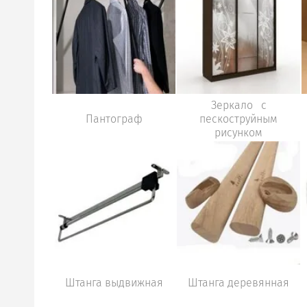
Зеркало с
Пантограф
пескоструйным
рисунком
Штанга выдвижная
Штанга деревянная