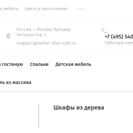
ка мебели
Цвета и наполнение
Россия, г. Москва, бульвар
Энтузиастов, 2.
+7 (495) 54
Работаем еже
magazin@mebel-dlya-vseh.ru
в гостиную
Спальни
Детская мебель
ль из массива
Гардеробные
До 1,5 м
Тумбы для обуви
Стенки
Кровати
Кровати в детскую
Прямые диваны
Столы
Столы на кухню
Шкафы из дерева
1
Детские кровати
компьютерные
Прихожая 3d Ганг - 8
Мягкие кровати
письменные