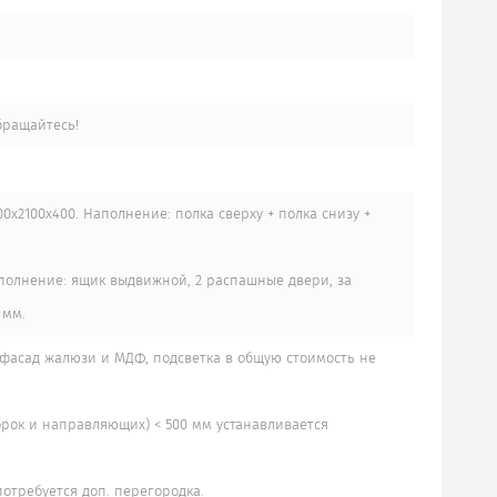
бращайтесь!
х2100х400. Наполнение: полка сверху + полка снизу +
аполнение: ящик выдвижной, 2 распашные двери, за
 мм.
 фасад жалюзи и МДФ, подсветка в общую стоимость не
орок и направляющих) < 500 мм устанавливается
отребуется доп. перегородка.