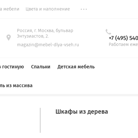
ка мебели
Цвета и наполнение
Россия, г. Москва, бульвар
Энтузиастов, 2.
+7 (495) 54
Работаем еже
magazin@mebel-dlya-vseh.ru
в гостиную
Спальни
Детская мебель
ль из массива
Гардеробные
До 1,5 м
Тумбы для обуви
Стенки
Кровати
Кровати в детскую
Прямые диваны
Столы
Столы на кухню
Шкафы из дерева
Кровать Юния 19
Детские кровати
компьютерные
Мягкие кровати
письменные
42 
72 000
Цена