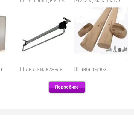
Петля с доводчиком
Рамка МДФ на фасад
нт
Штанга выдвижная
Штанга дерево