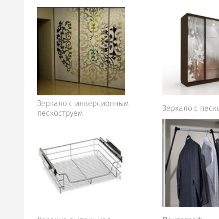
Зеркало с инверсионным
Зеркало с песк
пескоструем