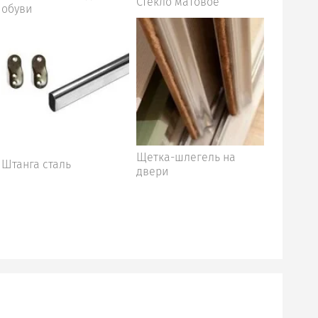
Стекло матовое
обуви
Щетка-шлегель на
Штанга сталь
двери