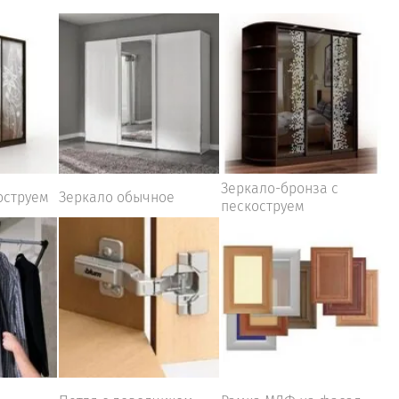
Зеркало-бронза с
оструем
Зеркало обычное
пескоструем