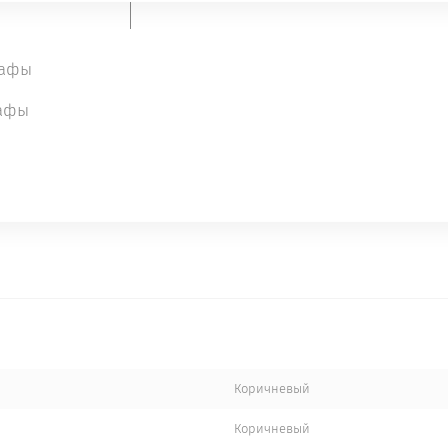
Поделиться
кафы
афы
ИЕ
ДОСТАВКА, ПОДЪЕМ, СБОРКА
ГАРАНТИЯ
Коричневый
Коричневый