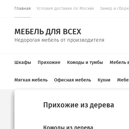
Главная
Условия доставки по Москве
Замер и сбор
МЕБЕЛЬ ДЛЯ ВСЕХ
Недорогая мебель от производителя
Шкафы
Прихожие
Комоды и тумбы
Мебель 
Мягкая мебель
Офисная мебель
Кухни
Мебе
Главная
  /  
Спальни
  /  
Кровать Юния 19
Купе
Прихожие
Комоды
ТВ-тумбы
Спальные гарнитуры
Детские
Детские диваны
Шкафы для документов
Кухонные гарнитуры
Прихожие из дерева
New!
Угловые прихожие
Тумбы под ТВ
Шкафы для книг
Диваны в детскую
Угловые диваны
Диваны на кухню
Комоды из дерева