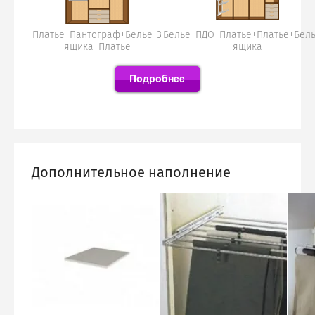
Платье+Пантограф+Белье+3
Белье+ПДО+Платье+Платье+Бель
ящика+Платье
ящика
Дополнительное наполнение