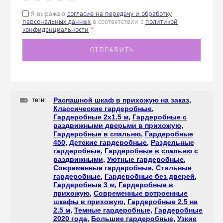
Я выражаю
согласие на передачу и обработку
персональных данных
в соответствии с
политикой
конфиденциальности
*
теги:
Распашной шкаф в прихожую на заказ
,
Классические гардеробные
,
Гардеробные 2х1.5 м
,
Гардеробные с
раздвижными дверьми в прихожую
,
Гардеробные в спальню
,
Гардеробные
450
,
Детские гардеробные
,
Раздельные
гардеробные
,
Гардеробные в спальню с
раздвижными
,
Уютные гардеробные
,
Современные гардеробные
,
Стильные
гардеробные
,
Гардеробные без дверей
,
Гардеробные 3 м
,
Гардеробные в
прихожую
,
Современные встроенные
шкафы в прихожую
,
Гардеробные 2.5 на
2.5 м
,
Темные гардеробные
,
Гардеробные
2020 года
,
Большие гардеробные
,
Узкие