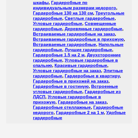
шкафы
,
Гардеробные по
индивидуальным размерам недорого
,
Гардеробные 130 на 130 см
,
Треугольные
гардеробные
,
Светлые гардеробные
,
Угловые гардеробные
,
Совмещенные
гардеробные
,
Деревянные гардеробные
,
Встраиваемые гардеробные на заказ
,
Встраиваемые гардеробные в прихожую
,
Встраиваемые гардеробные
,
Напольные
гардеробные
,
Лучшие гардеробные
,
Гардеробные 1.5 на 2 м
,
Двухсторонние
гардеробные
,
Угловые гардеробные в
спальню
,
Красивые гардеробные
,
Угловые гардеробные на заказ
,
Элитные
гардеробные
,
Гардеробные в квартиру
,
Гардеробные в прихожей на заказ
,
Гардеробные в гостиную
,
Встроенные
угловые гардеробные
,
Гардеробные из
ЛДСП
,
Угловые гардеробные в
прихожую
,
Гардеробные на заказ
,
Гардеробные стеллажные
,
Гардеробные
недорого
,
Гардеробные 2 на 1 м
,
Удобные
гардеробные