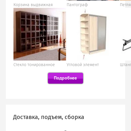
Корзина выдвижная
Пантограф
Петля
Стекло тонированное
Угловой элемент
Штан
Доставка, подъем, сборка